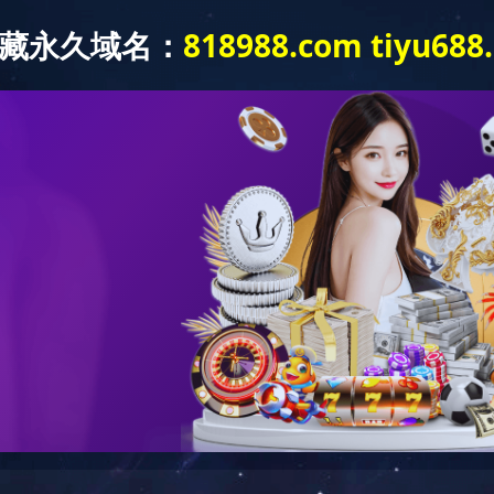
网站mk体育
MK体育·(国际)
产品工艺
新闻资讯
官方网站-
mksport